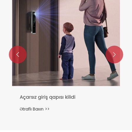


Açarsız giriş qapısı kilidi
Ətraflı Baxın >>