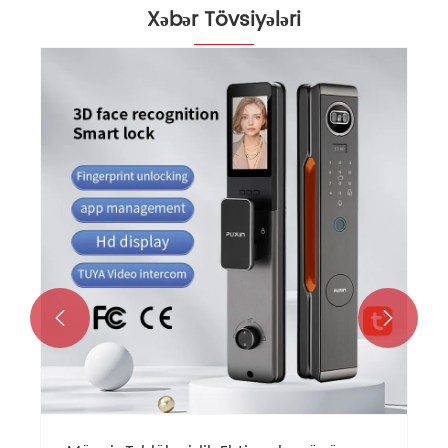
Xəbər Tövsiyələri

