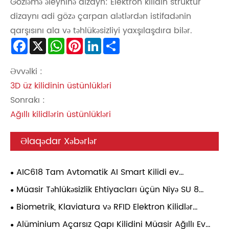
Gözləmə əleyhinə dizayn: Elektron kilidin struktur
dizaynı adi gözə çarpan alətlərdən istifadənin
qarşısını ala və təhlükəsizliyi yaxşılaşdıra bilər.
Facebook
X
WhatsApp
Pinterest
LinkedIn
Share
Əvvəlki :
3D üz kilidinin üstünlükləri
Sonrakı :
Ağıllı kilidlərin üstünlükləri
Əlaqədar Xəbərlər
AIC618 Tam Avtomatik AI Smart Kilidi ev
təhlükəsizliyini necə dəyişdirir?
Müasir Təhlükəsizlik Ehtiyacları üçün Niyə SU 8
Tam Avtomatik Smart Kilidi seçməlisiniz?
Biometrik, Klaviatura və RFID Elektron Kilidlər
Arasındakı Fərq Nədir?
Alüminium Açarsız Qapı Kilidini Müasir Ağıllı Ev