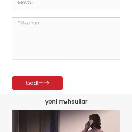
təqdim

yeni məhsullar