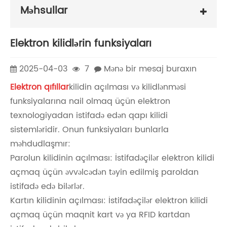
Məhsullar
Elektron kilidlərin funksiyaları
2025-04-03
7
Mənə bir mesaj buraxın
Elektron qıfıllar
kilidin açılması və kilidlənməsi
funksiyalarına nail olmaq üçün elektron
texnologiyadan istifadə edən qapı kilidi
sistemləridir. Onun funksiyaları bunlarla
məhdudlaşmır:
Parolun kilidinin açılması: İstifadəçilər elektron kilidi
açmaq üçün əvvəlcədən təyin edilmiş paroldan
istifadə edə bilərlər.
Kartın kilidinin açılması: İstifadəçilər elektron kilidi
açmaq üçün maqnit kart və ya RFID kartdan