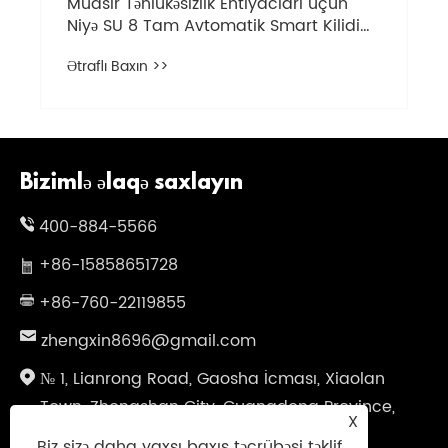
Müasir Təhlükəsizlik Ehtiyacları üçün
Niyə SU 8 Tam Avtomatik Smart Kilidi
seçməlisiniz?
Ətraflı Baxın >>
Bizimlə əlaqə saxlayın
400-884-5566
+86-15858651728
+86-760-22119855
zhengxin8696@gmail.com
№ 1, Lianrong Road, Gaosha İcması, Xiaolan
Town, Zhongshan City, Guangdong Province,
X
Çin
Biz sizə daha yaxşı baxış təcrübəsi təklif