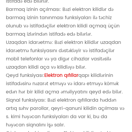
istifadə edə bilərlər.
Barmaq izinin açılması: Bəzi elektron kilidlər də
barmaq izinin tanınması funksiyaları ilə təchiz
olunub və istifadəçilər elektron kilidi açmaq üçün
barmaq izlərindən istifadə edə bilərlər.
Uzaqdan idarəetmə: Bəzi elektron kilidlər uzaqdan
idarəetmə funksiyasını dəstəkləyir və istifadəçilər
mobil telefonlar və ya digər cihazlar vasitəsilə
uzaqdan kilidi aça və kilidləyə bilər.
Qeyd funksiyası:
Elektron qıfıllar
qapı kilidlərinin
istifadəsinə nəzarət etməyə və idarə etməyə kömək
edən hər bir kilid açma əməliyyatını qeyd edə bilər.
Siqnal funksiyası: Bəzi elektron qıfıllarda həddən
artıq səhv parollar, qeyri-qanuni kilidin açılması və
s. kimi həyəcan funksiyaları da var ki, bu da
həyəcan siqnalını işə salır.