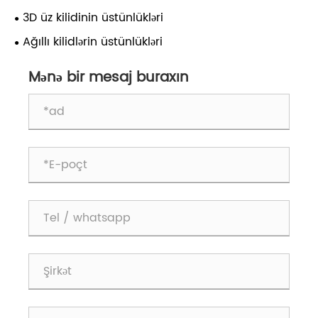
Təhlükəsizliyi üçün ən yaxşı seçim edən nədir
3D üz kilidinin üstünlükləri
Ağıllı kilidlərin üstünlükləri
Mənə bir mesaj buraxın