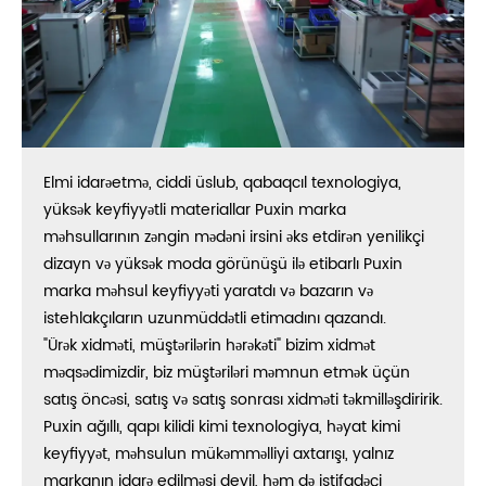
Elmi idarəetmə, ciddi üslub, qabaqcıl texnologiya,
yüksək keyfiyyətli materiallar Puxin marka
məhsullarının zəngin mədəni irsini əks etdirən yenilikçi
dizayn və yüksək moda görünüşü ilə etibarlı Puxin
marka məhsul keyfiyyəti yaratdı və bazarın və
istehlakçıların uzunmüddətli etimadını qazandı.
"Ürək xidməti, müştərilərin hərəkəti" bizim xidmət
məqsədimizdir, biz müştəriləri məmnun etmək üçün
satış öncəsi, satış və satış sonrası xidməti təkmilləşdiririk.
Puxin ağıllı, qapı kilidi kimi texnologiya, həyat kimi
keyfiyyət, məhsulun mükəmməlliyi axtarışı, yalnız
markanın idarə edilməsi deyil, həm də istifadəçi