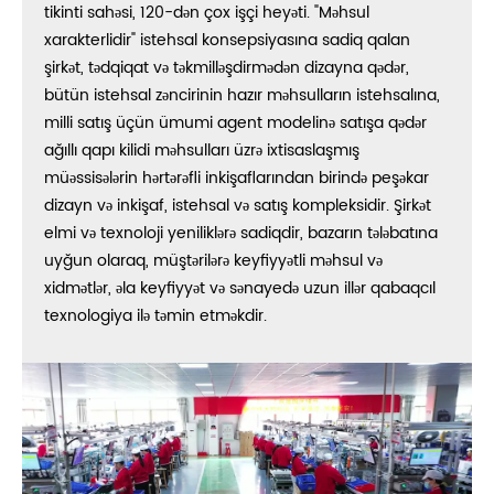
tikinti sahəsi, 120-dən çox işçi heyəti. "Məhsul
xarakterlidir" istehsal konsepsiyasına sadiq qalan
şirkət, tədqiqat və təkmilləşdirmədən dizayna qədər,
bütün istehsal zəncirinin hazır məhsulların istehsalına,
milli satış üçün ümumi agent modelinə satışa qədər
ağıllı qapı kilidi məhsulları üzrə ixtisaslaşmış
müəssisələrin hərtərəfli inkişaflarından birində peşəkar
dizayn və inkişaf, istehsal və satış kompleksidir. Şirkət
elmi və texnoloji yeniliklərə sadiqdir, bazarın tələbatına
uyğun olaraq, müştərilərə keyfiyyətli məhsul və
xidmətlər, əla keyfiyyət və sənayedə uzun illər qabaqcıl
texnologiya ilə təmin etməkdir.