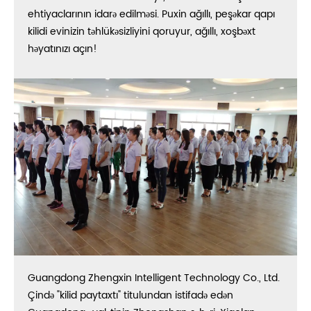
ehtiyaclarının idarə edilməsi. Puxin ağıllı, peşəkar qapı
kilidi evinizin təhlükəsizliyini qoruyur, ağıllı, xoşbəxt
həyatınızı açın!
Guangdong Zhengxin Intelligent Technology Co., Ltd.
Çində "kilid paytaxtı" titulundan istifadə edən