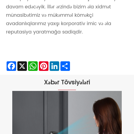
davam edəcəyik. İllər ərzində bizim əla xidmət
münasibətimiz və mükəmməl köməkçi
avadanlıqlarımız yaxşı korporativ imic və əla
reputasiya yaratmağa sadiqdir.
Facebook
X
WhatsApp
Pinterest
LinkedIn
Share
Xəbər Tövsiyələri
Müasir Təhlükəsizlik Ehtiyacları üçün
Niyə SU 8 Tam Avtomatik Smart Kilidi
seçməlisiniz?
Ətraflı Baxın >>