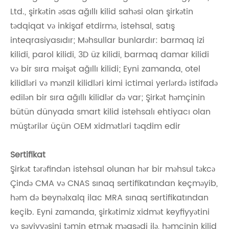
Ltd., şirkətin əsas ağıllı kilid sahəsi olan şirkətin
tədqiqat və inkişaf etdirmə, istehsal, satış
inteqrasiyasıdır; Məhsullar bunlardır: barmaq izi
kilidi, parol kilidi, 3D üz kilidi, barmaq damar kilidi
və bir sıra məişət ağıllı kilidi; Eyni zamanda, otel
kilidləri və mənzil kilidləri kimi ictimai yerlərdə istifadə
edilən bir sıra ağıllı kilidlər də var; Şirkət həmçinin
bütün dünyada smart kilid istehsalı ehtiyacı olan
müştərilər üçün OEM xidmətləri təqdim edir
Sertifikat
Şirkət tərəfindən istehsal olunan hər bir məhsul təkcə
Çində CMA və CNAS sınaq sertifikatından keçməyib,
həm də beynəlxalq ilac MRA sınaq sertifikatından
keçib. Eyni zamanda, şirkətimiz xidmət keyfiyyətini
və səviyyəsini təmin etmək məqsədi ilə, həmçinin kilid