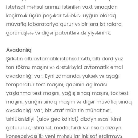
istehsal məhsullarımızı istənilən vaxt sınaqdan
keçirmək üçün peşəkar tələblərə uyğun olaraq
müvafiq laboratoriya qurur və bir sıra ixtiralara,
görünüşlərə və digər patentlərə də yiyələnirik.
Avadanlıq
Şirkətin altı avtomatik istehsal xətti, altı dörd yüz
ton tökmə maşını və dəstəkləyici avtomatik emal
avadanlığı var; Eyni zamanda, yüksək və aşağı
temperatur test maşını, qapının açılması
yaşlanma test maşını, yağış sınaq maşını, toz test
maşını, yanğın sınaq maşını və digər müvafiq sınaq
avadanlığı var, biz ətraf mühitin mühafizəsi,
təhlükəsizliyi (alov gecikdirici) dizayn əsası kimi
götürürük, istirahət, moda, fərdi və insani dizayn
konsepsiyası ilə yeni məhsullar inkişaf etdirməyə