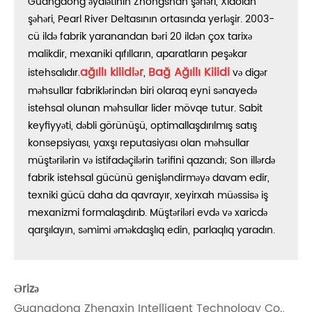
Guangdong əyalətinin Zhongshan şəhəri, Xiaolan
şəhəri, Pearl River Deltasının ortasında yerləşir. 2003-
cü ildə fabrik yaranandan bəri 20 ildən çox tarixə
malikdir, mexaniki qıfılların, aparatların peşəkar
ağıllı kilidlər
Bağ Ağıllı Kilidi
istehsalıdır.
,
və digər
məhsullar fabriklərindən biri olaraq eyni sənayedə
istehsal olunan məhsullar lider mövqe tutur. Sabit
keyfiyyəti, dəbli görünüşü, optimallaşdırılmış satış
konsepsiyası, yaxşı reputasiyası olan məhsullar
müştərilərin və istifadəçilərin tərifini qazandı; Son illərdə
fabrik istehsal gücünü genişləndirməyə davam edir,
texniki gücü daha da qavrayır, xeyirxah müəssisə iş
mexanizmi formalaşdırıb. Müştəriləri evdə və xaricdə
qarşılayın, səmimi əməkdaşlıq edin, parlaqlıq yaradın.
Ərizə
Guangdong Zhengxin Intelligent Technology Co.,