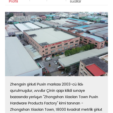
Profili
suallar
Zhengxin şirkəti Puxin markası 2003-cü ildə
qurulmuşdur, əvvəllər Çinin qapı kilidi sənaye
bazasında yerləşən "Zhongshan Xiaolan Town Puxin
Hardware Products Factory" kimi tanınan -
Zhongshan Xiaolan Town, 18000 kvadrat metrlik şirkət