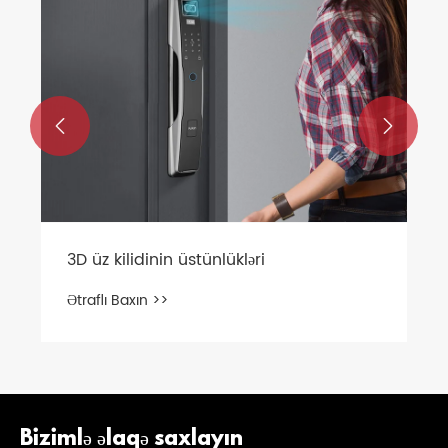


Bizimlə əlaqə saxlayın